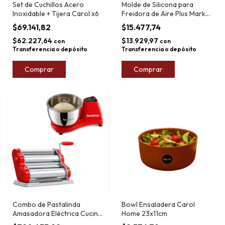
Set de Cuchillos Acero
Molde de Silicona para
Inoxidable + Tijera Carol x6
Freidora de Aire Plus Market
19,5x7,5cm
$69.141,82
$15.477,74
$62.227,64
$13.929,97
con
con
Transferencia o depósito
Transferencia o depósito
Comprar
Comprar
Combo de Pastalinda
Bowl Ensaladera Carol
Amasadora Eléctrica Cucina
Home 23x11cm
Impastatrice 5L + Máquina