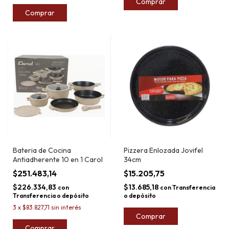
Comprar
Comprar
Bateria de Cocina
Pizzera Enlozada Jovifel
Antiadherente 10 en 1 Carol
34cm
$251.483,14
$15.205,75
$226.334,83
$13.685,18
con
con
Transferencia
Transferencia o depósito
o depósito
3
x
$83.827,71
sin interés
Comprar
Comprar