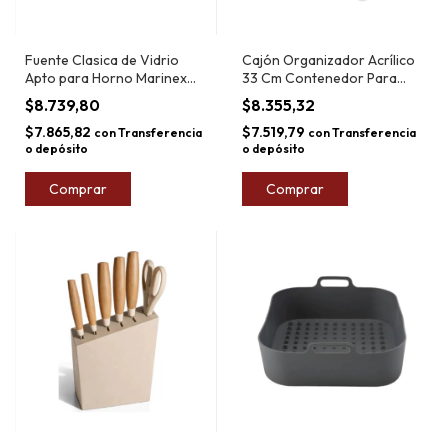
Fuente Clasica de Vidrio
Cajón Organizador Acrílico
Apto para Horno Marinex
33 Cm Contenedor Para
1.8L
Heladera
$8.739,80
$8.355,32
$7.865,82
$7.519,79
con
Transferencia
con
Transferencia
o depósito
o depósito
Comprar
Comprar