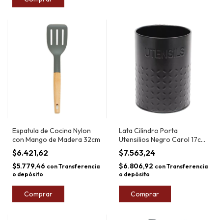
Espatula de Cocina Nylon
Lata Cilindro Porta
con Mango de Madera 32cm
Utensilios Negro Carol 17cm
x 13cm 1,4L
$6.421,62
$7.563,24
$5.779,46
$6.806,92
con
Transferencia
con
Transferencia
o depósito
o depósito
Comprar
Comprar