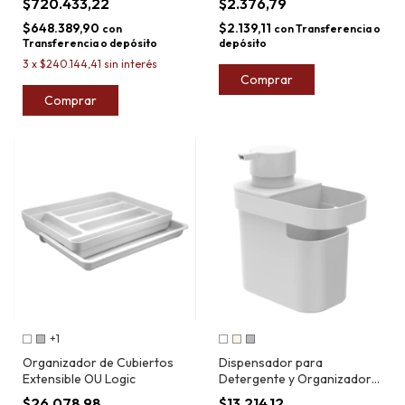
$720.433,22
$2.376,79
para Pastas de Clásica 260
$648.389,90
$2.139,11
con
con
Transferencia o
Transferencia o depósito
depósito
3
x
$240.144,41
sin interés
Comprar
Comprar
+1
Organizador de Cubiertos
Dispensador para
Extensible OU Logic
Detergente y Organizador
OU Trium 650ml
$26.078,98
$13.214,12