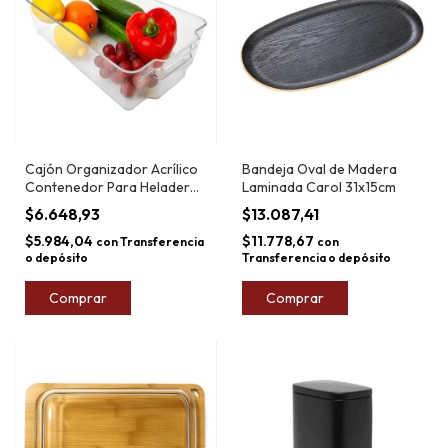
Cajón Organizador Acrílico
Bandeja Oval de Madera
Contenedor Para Heladera
Laminada Carol 31x15cm
33x16 Cm
$6.648,93
$13.087,41
$5.984,04
$11.778,67
con
Transferencia
con
o depósito
Transferencia o depósito
Comprar
Comprar