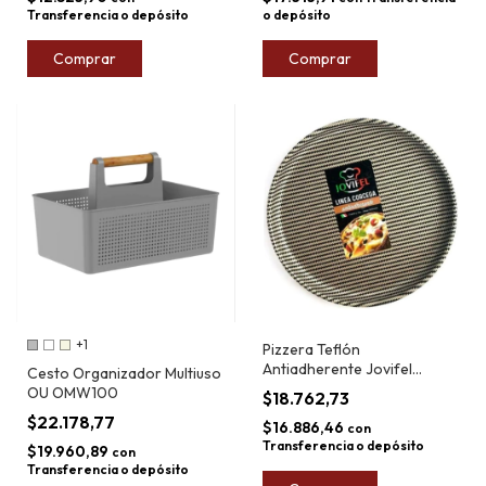
Transferencia o depósito
o depósito
Comprar
Comprar
+1
Pizzera Teflón
Antiadherente Jovifel
Cesto Organizador Multiuso
Corcega 35cm
OU OMW100
$18.762,73
$22.178,77
$16.886,46
con
Transferencia o depósito
$19.960,89
con
Transferencia o depósito