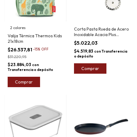
2 colores
Corta Pasta Rueda de Acero
Inoxidable Acacia Plus
Valija Térmica Thermos Kids
Market 21cm
21x18cm
$5.022,03
$26.537,81
-
15
%
OFF
$4.519,83
con
Transferencia
o depósito
$31.220,95
$23.884,03
con
Comprar
Transferencia o depósito
Comprar