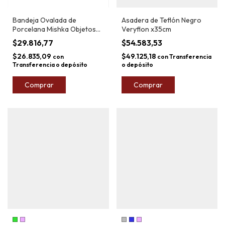
Bandeja Ovalada de
Asadera de Teflón Negro
Porcelana Mishka Objetos
Veryflon x35cm
46cm
$29.816,77
$54.583,53
$26.835,09
$49.125,18
con
con
Transferencia
Transferencia o depósito
o depósito
Comprar