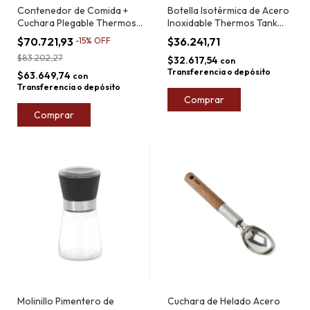
Contenedor de Comida +
Botella Isotérmica de Acero
Cuchara Plegable Thermos
Inoxidable Thermos Tank
FUNtainer F311 470ml
750ml
$70.721,93
$36.241,71
-
15
%
OFF
$83.202,27
$32.617,54
con
Transferencia o depósito
$63.649,74
con
Transferencia o depósito
Comprar
Comprar
Molinillo Pimentero de
Cuchara de Helado Acero