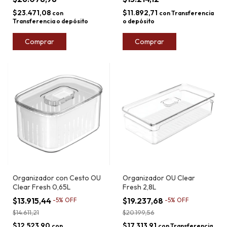
$23.471,08
$11.892,71
con
con
Transferencia
Transferencia o depósito
o depósito
Comprar
Comprar
Organizador con Cesto OU
Organizador OU Clear
Clear Fresh 0,65L
Fresh 2,8L
$13.915,44
$19.237,68
-
5
%
OFF
-
5
%
OFF
$14.611,21
$20.199,56
$12.523,90
$17.313,91
con
con
Transferencia