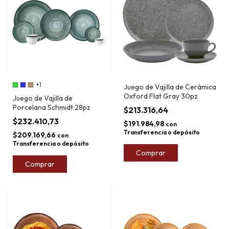
+1
Juego de Vajilla de Cerámica
Oxford Flat Gray 30pz
Juego de Vajilla de
Porcelana Schmidt 28pz
$213.316,64
$232.410,73
$191.984,98
con
Transferencia o depósito
$209.169,66
con
Transferencia o depósito
Comprar
Comprar