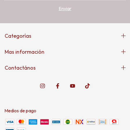
Categorías
Mas información
Contactános
Medios de pago