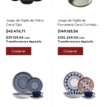
Juego de Vajilla de Vidrio
Juego de Vajilla de
Carol 12pz
Porcelana Carol Cortado
12pz
$43.476,71
$149.165,56
$39.129,04
$134.249,00
con
con
Transferencia o depósito
Transferencia o depósito
Comprar
Comprar