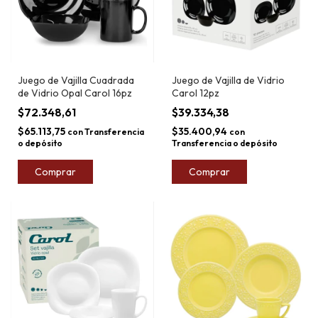
Juego de Vajilla Cuadrada
Juego de Vajilla de Vidrio
de Vidrio Opal Carol 16pz
Carol 12pz
$72.348,61
$39.334,38
$65.113,75
$35.400,94
con
Transferencia
con
o depósito
Transferencia o depósito
Comprar
Comprar