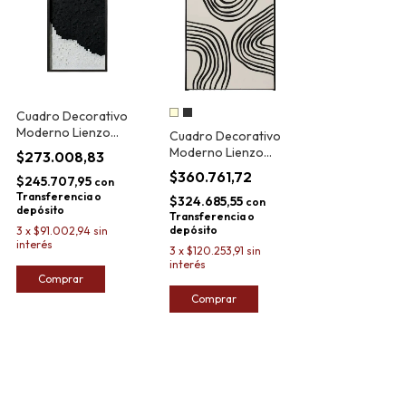
Cuadro Decorativo
Moderno Lienzo
Cuadro Decorativo
Cutout Sky Brown
Moderno Lienzo
$273.008,83
50x80cm
62x92cm
$360.761,72
$245.707,95
con
Transferencia o
$324.685,55
con
depósito
Transferencia o
depósito
3
x
$91.002,94
sin
interés
3
x
$120.253,91
sin
interés
Comprar
Comprar