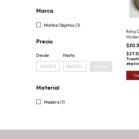
Marca
Mishka Objetos (1)
Reloj 
Moder
Precio
Grand
$30.
Black 
$27.5
Desde
Hasta
Transf
depósi
Aplicar
Co
Material
Madera (1)