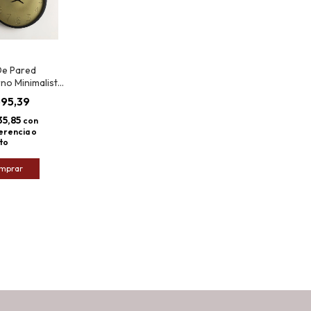
De Pared
no Minimalista
e 30,5cm
595,39
& Gold
35,85
con
erencia o
to
mprar