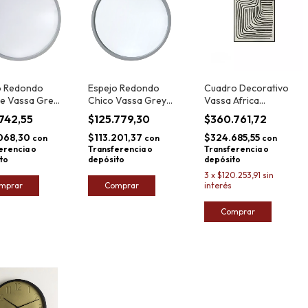
o Redondo
Espejo Redondo
Cuadro Decorativo
e Vassa Grey
Chico Vassa Grey
Vassa Africa
 80cm
Wood 60cm
Caminos 62x92cm
.742,55
$125.779,30
$360.761,72
068,30
$113.201,37
$324.685,55
con
con
con
erencia o
Transferencia o
Transferencia o
to
depósito
depósito
3
x
$120.253,91
sin
mprar
Comprar
interés
Comprar