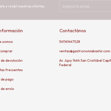
ate y recibí nuestras ofertas.
información
Contactános
s somos
541141447528
comprar
ventas@gastronomiabashir.com.
a de devolución
Av. Jujuy 1464 San Cristóbal Capit
Federal
tas frecuentes
 de pago
 de envío