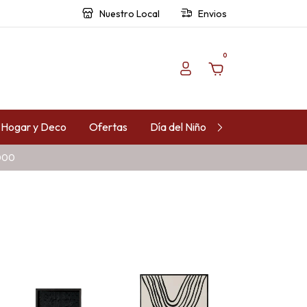
Nuestro Local
Envios
0
Hogar y Deco
Ofertas
Día del Niño
Contacto
.000