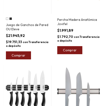
Percha Madera Anatómica
Jovifel
Juego de Ganchos de Pared
OU Eleve
$1.991,89
$21.945,92
$1.792,70
con
Transferencia
o depósito
$19.751,33
con
Transferencia
o depósito
Comprar
Comprar