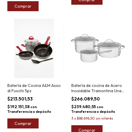
Comprar
Batería de Cocina A&M Asso
Batería de cocina de Acero
di Fuochi 5pz
Inoxidable Tramontina Una
3pzs
$213.501,53
$266.089,50
$192.151,38
$239.480,55
con
con
Transferencia o depósito
Transferencia o depósito
3
x
$88.696,50
sin interés
Comprar
Comprar