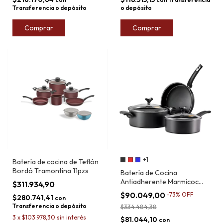
Transferencia o depósito
o depósito
Comprar
Comprar
+1
Batería de cocina de Teflón
Bordó Tramontina 11pzs
Batería de Cocina
Antiadherente Marmicoc
$311.934,90
Sabores 5pz
$90.049,00
-
73
%
OFF
$280.741,41
con
Transferencia o depósito
$334.484,38
3
x
$103.978,30
sin interés
$81.044,10
con