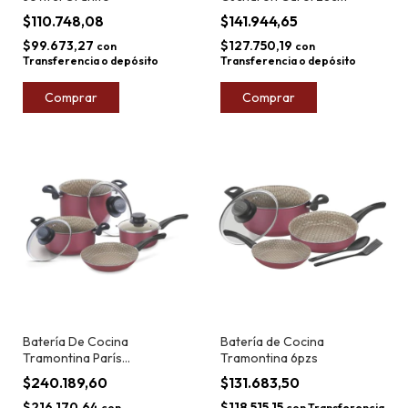
$110.748,08
$141.944,65
$99.673,27
$127.750,19
con
con
Transferencia o depósito
Transferencia o depósito
Comprar
Comprar
Batería De Cocina
Batería de Cocina
Tramontina París
Tramontina 6pzs
Antiadherente Vidrio 4 Pz
$240.189,60
$131.683,50
$216.170,64
$118.515,15
con
con
Transferencia