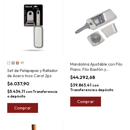
+1
Mandolina Ajustable con Filo
Plano, Filo Bastón y
Set de Pelapapas y Rallador
Protector Plus Market
de Acero Inox Carol 2pz
$44.292,68
$6.037,90
$39.863,41
con
Transferencia o depósito
$5.434,11
con
Transferencia
o depósito
Comprar
Comprar