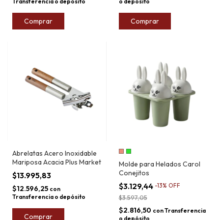
Transferencia o depósito
o depósito
Comprar
Comprar
Abrelatas Acero Inoxidable
Mariposa Acacia Plus Market
Molde para Helados Carol
Conejitos
$13.995,83
$3.129,44
-
13
%
OFF
$12.596,25
con
Transferencia o depósito
$3.597,05
$2.816,50
con
Transferencia
Comprar
o depósito