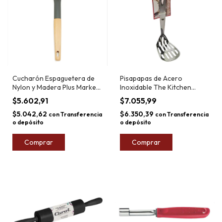
Cucharón Espaguetera de
Pisapapas de Acero
Nylon y Madera Plus Market
Inoxidable The Kitchen
32cm
26,1cm
$5.602,91
$7.055,99
$5.042,62
$6.350,39
con
Transferencia
con
Transferencia
o depósito
o depósito
Comprar
Comprar