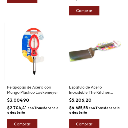
Comprar
Pelapapas de Acero con
Espátula de Acero
Mango Plástico Loekemeyer
Inoxidable The Kitchen
10,5cm
$3.004,90
$5.206,20
$2.704,41
$4.685,58
con
Transferencia
con
Transferencia
o depósito
o depósito
Comprar