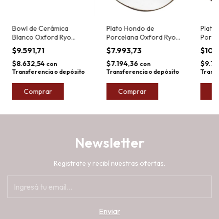
Bowl de Cerámica
Plato Hondo de
Plato
Blanco Oxford Ryo
Porcelana Oxford Ryo
Porce
maresia 500ml 18cm
Maresia 22,5cm
Mares
$9.591,71
$7.993,73
$10.
$8.632,54
$7.194,36
$9.78
con
con
Transferencia o depósito
Transferencia o depósito
Transf
Comprar
Comprar
C
Newsletter
Registrate y recibí nuestras ofertas.