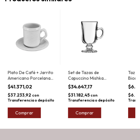
Plato De Café + Jarrito
Set de Tazas de
Taza 
Americano Porcelana
Capuccino Mishka
Biona
Tsuji X6 L. 450
Objetos 250ml x6
$41.371,02
$34.647,17
$6.9
$37.233,92
$31.182,45
$6.2
con
con
Transferencia o depósito
Transferencia o depósito
Transf
Comprar