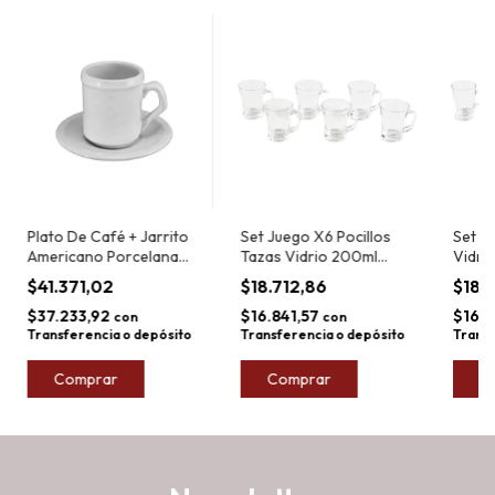
Plato De Café + Jarrito
Set Juego X6 Pocillos
Set d
Americano Porcelana
Tazas Vidrio 200ml
Vidri
Tsuji X6 L. 450
Cafe Conicos
$41.371,02
$18.712,86
$18.
$37.233,92
$16.841,57
$16.8
con
con
Transferencia o depósito
Transferencia o depósito
Transf
Comprar
C