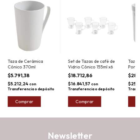
Taza de Cerámica
Set de Tazas de café de
Taza 
Cónico 370ml
Vidrio Cónico 155ml x6
Porce
450.4
$5.791,38
$18.712,86
$28.
$5.212,24
$16.841,57
$25.
con
con
Transferencia o depósito
Transferencia o depósito
Transf
Comprar
Newsletter