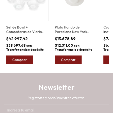
Set de Bowl +
Plato Hondo de
Cucha
Compoteras de Vidrio
Porcelana New York
Inoxi
Migi Glass Jasmine 7pz
23cm
23,5c
$42.997,42
$13.678,89
$7.0
$38.697,68
$12.311,00
$6.3
con
con
Transferencia o depósito
Transferencia o depósito
Transf
C
Newsletter
Registrate y recibí nuestras ofertas.