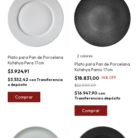
2 colores
Plato para Pan de Porcelana
Kutahya Pera 17cm
Plato para Pan de Porcelana
Kutahya Panio 17cm
$3.924,91
$18.831,00
-
14
%
OFF
$3.532,42
con
Transferencia
o depósito
$22.009,09
$16.947,90
con
Comprar
Transferencia o depósito
Comprar